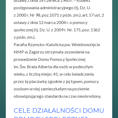
ustawy z dnia 14 czerwca 1960 r. – Kodeks
postępowania administracyjnego (tj. Dz. U.
z 2000 r. Nr 98, poz.1071 z późn. zm.), art. 57 ust. 2
ustawy z dnia 12 marca 2004 r. o pomocy
społecznej (tj. Dz. U. z 2009 r. Nr. 175, poz. 1362
z późn. zm.).
Parafia Rzymsko-Katolicka pw. Wniebowzięcia
NMP w Zagórzu otrzymała zezwolenie na
prowadzenie Domu Pomocy Społecznej
im. Św. Brata Alberta dla osób w podeszłym
wieku, z liczbą miejsc 41, w celu świadczenia
przez tę placówkę zgodnie z jej typem, pomocy
osobom w niej zamieszkałym na poziomie
obowiązującego standardu na czas nieokreślony.
CELE DZIAŁALNOŚCI DOMU