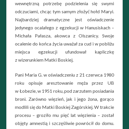
wewnętrzną potrzebę podzielenia się swymi
odczuciami, chcąc tym samym złożyć hołd Maryi.
Najbardziej dramatyczne jest oświadczenie
jedynego ocalałego z egzekucji w Hanusiskach –
Michała Pałasza, akowca z Olszanicy. Swoje
ocalenie do końca życia uważał za cud i w pobliżu
miejsca egzekucji ufundował kapliczkę
z wizerunkiem Matki Boskiej.
Pani Maria G. w oświadczeniu z 21 czerwca 1980
roku opisuje aresztowanie męża przez UB
w Łobezie, w 1951 roku, pod zarzutem posiadania
broni. Zarówno więzień, jak i jego żona, gorąco
modlili się do Matki Boskiej Zagórskiej. W trakcie
procesu – groziło mu pięć lat więzienia – został
objęty amnestią i szczęśliwie powrócił do domu.