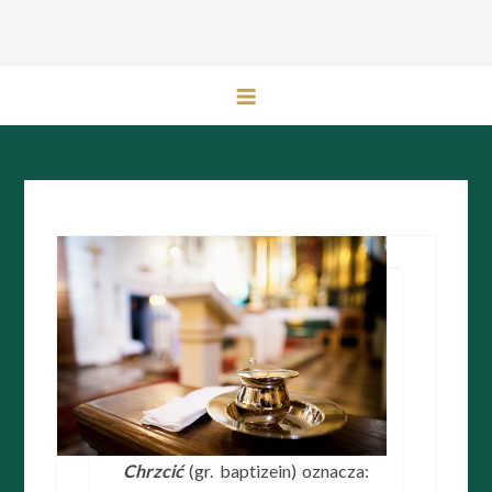
Przejdź
do
treści
Chrzcić
(gr. baptizein) oznacza: