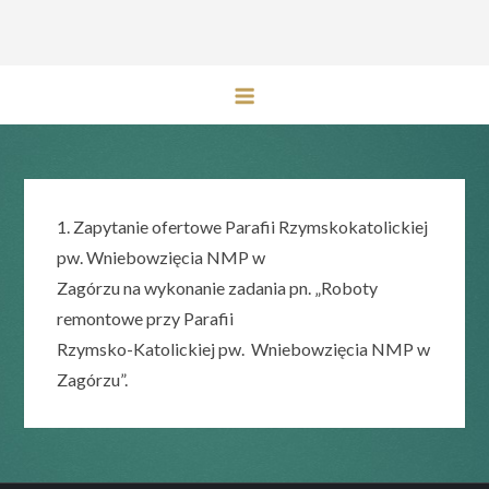
Przejdź
do
treści
1. Zapytanie ofertowe Parafii Rzymskokatolickiej
pw. Wniebowzięcia NMP w
Zagórzu na wykonanie zadania pn. „Roboty
remontowe przy Parafii
Rzymsko-Katolickiej pw. Wniebowzięcia NMP w
Zagórzu”.