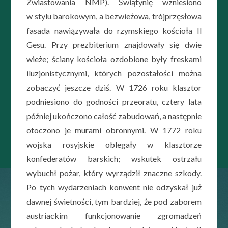
Zwiastowania NMP). Świątynię wzniesiono
w stylu barokowym, a bezwieżowa, trójprzęsłowa
fasada nawiązywała do rzymskiego kościoła Il
Gesu. Przy prezbiterium znajdowały się dwie
wieże; ściany kościoła ozdobione były freskami
iluzjonistycznymi, których pozostałości można
zobaczyć jeszcze dziś. W 1726 roku klasztor
podniesiono do godności przeoratu, cztery lata
później ukończono całość zabudowań, a następnie
otoczono je murami obronnymi. W 1772 roku
wojska rosyjskie oblegały w klasztorze
konfederatów barskich; wskutek ostrzału
wybuchł pożar, który wyrządził znaczne szkody.
Po tych wydarzeniach konwent nie odzyskał już
dawnej świetności, tym bardziej, że pod zaborem
austriackim funkcjonowanie zgromadzeń