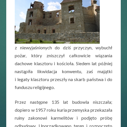
z niewyjaśnionych do dziś przyczyn, wybuchł
pożar, który zniszczył całkowicie wiązania
dachowe klasztoru i kościoła. Siedem lat później
nastąpiła likwidacja konwentu, zaś majątki
i legaty klasztoru przeszły na skarb państwa i do
funduszu religijnego.
Przez następne 135 lat budowla niszczała;
dopiero w 1957 roku kuria przemyska przekazała
ruiny zakonowi karmelitów i podjęto próbę
odbudowy. Uporządkowano teren i rozpoczęto