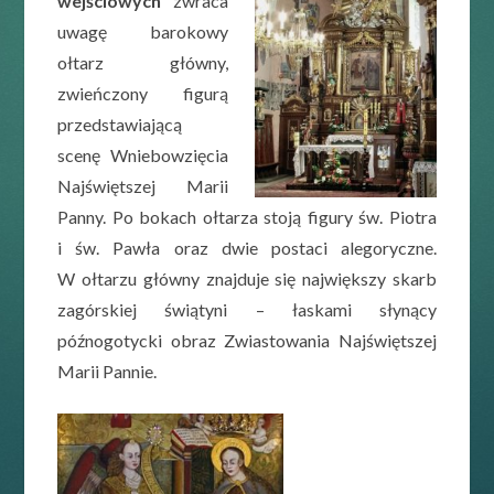
wejściowych
zwraca
uwagę barokowy
ołtarz główny,
zwieńczony figurą
przedstawiającą
scenę Wniebowzięcia
Najświętszej Marii
Panny. Po bokach ołtarza stoją figury św. Piotra
i św. Pawła oraz dwie postaci alegoryczne.
W ołtarzu główny znajduje się największy skarb
zagórskiej świątyni – łaskami słynący
późnogotycki obraz Zwiastowania Najświętszej
Marii Pannie.