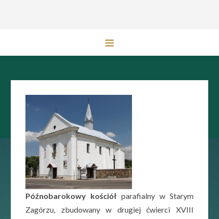
Przejdź
do
treści
Późnobarokowy kościół
parafialny w Starym
Zagórzu, zbudowany w drugiej ćwierci XVIII