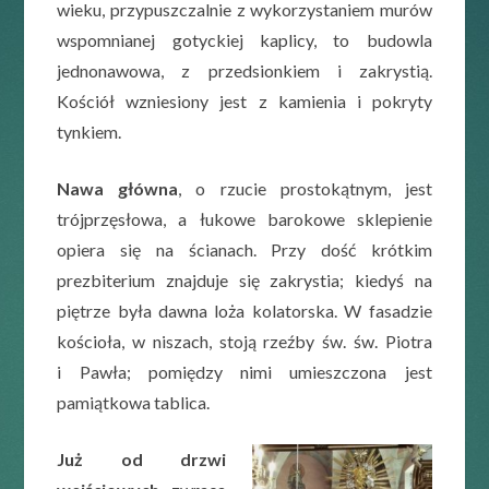
wieku, przypuszczalnie z wykorzystaniem murów
wspomnianej gotyckiej kaplicy, to budowla
jednonawowa, z przedsionkiem i zakrystią.
Kościół wzniesiony jest z kamienia i pokryty
tynkiem.
Nawa główna
, o rzucie prostokątnym, jest
trójprzęsłowa, a łukowe barokowe sklepienie
opiera się na ścianach. Przy dość krótkim
prezbiterium znajduje się zakrystia; kiedyś na
piętrze była dawna loża kolatorska. W fasadzie
kościoła, w niszach, stoją rzeźby św. św. Piotra
i Pawła; pomiędzy nimi umieszczona jest
pamiątkowa tablica.
Już od drzwi